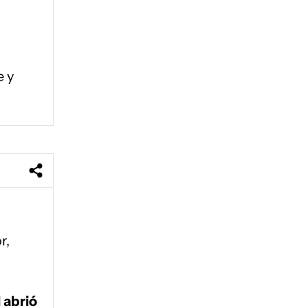
e y
r,
 abrió