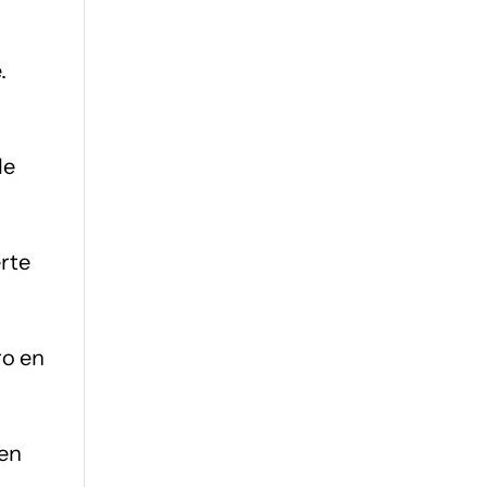
.
le
erte
ro en
 en