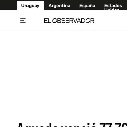
Uruguay
Argentina
España
Estados
Unidos
Home
Juegos 
Referí
Rugby
Fútbol
Básque
Mundial 2026
Tenis
Resultados Deportivos
Runnin
Fútbol internacional
Polidep
Copa Libertadores
Motor