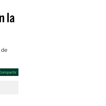
guenos en:
n la
 de
Compartir