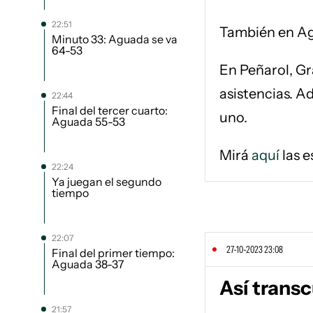
22:51
También en Ag
Minuto 33: Aguada se va
64-53
En Peñarol, Gr
asistencias. A
22:44
Final del tercer cuarto:
uno.
Aguada 55-53
Mirá
aquí
las e
22:24
Ya juegan el segundo
tiempo
22:07
27-10-2023 23:08
Final del primer tiempo:
Aguada 38-37
Así transc
21:57