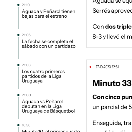
Aguada se equi
21:10
Serrés aprovec
Aguada y Peñarol tienen
bajas para el estreno
Con
dos tripl
21:05
8-3 y llevó el
La fecha se completa el
sábado con un partidazo
21:03
27-10-2023 22:51
Los cuatro primeros
partidos de la Liga
Uruguaya
Minuto 33
21:00
Con cinco pun
Aguada vs Peñarol
debutan en la Liga
un parcial de 5
Uruguaya de Básquetbol
Enseguida, tra
16:36
Minuto 10: el primer cuarto