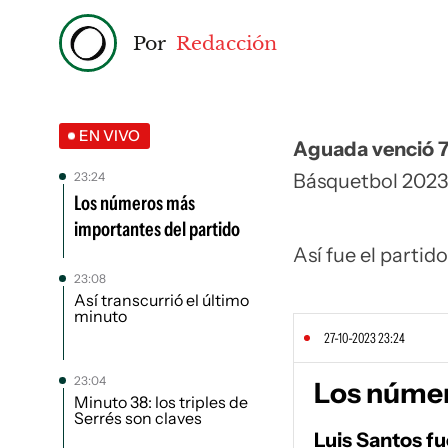
Por
Redacción
EN VIVO
Aguada venció 7
23:24
Básquetbol 2023-2
Los números más
importantes del partido
Así fue el partid
23:08
Así transcurrió el último
minuto
27-10-2023 23:24
23:04
Los númer
Minuto 38: los triples de
Serrés son claves
Luis Santos fu