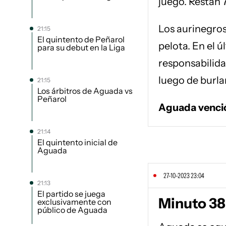
juego. Restan 7
Los aurinegros 
21:15
El quintento de Peñarol
pelota. En el 
para su debut en la Liga
responsabilida
luego de burla
21:15
Los árbitros de Aguada vs
Peñarol
Aguada venci
21:14
El quintento inicial de
Aguada
27-10-2023 23:04
21:13
El partido se juega
Minuto 38:
exclusivamente con
público de Aguada