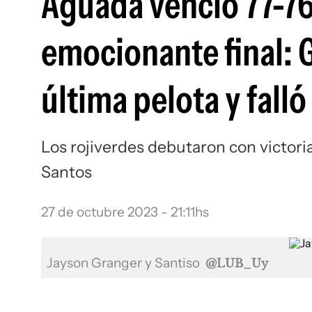
Aguada venció 77-76
emocionante final: 
última pelota y falló
Los rojiverdes debutaron con victori
Santos
27 de octubre 2023 - 21:11hs
Jayson Granger y Santiso
@LUB_Uy