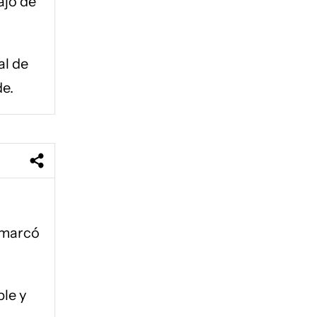
ajo de
al de
de.
a marcó
le y