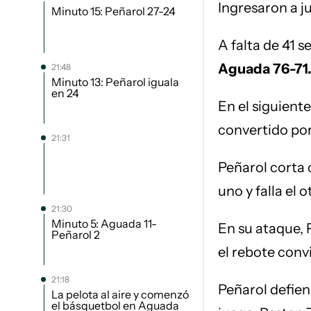
Ingresaron a j
Minuto 15: Peñarol 27-24
A falta de 41 s
Aguada 76-71
21:48
Minuto 13: Peñarol iguala
en 24
En el siguiente
convertido por
21:31
Peñarol corta c
uno y falla el o
21:30
Minuto 5: Aguada 11-
En su ataque, P
Peñarol 2
el rebote convi
21:18
Peñarol defie
La pelota al aire y comenzó
el básquetbol en Aguada