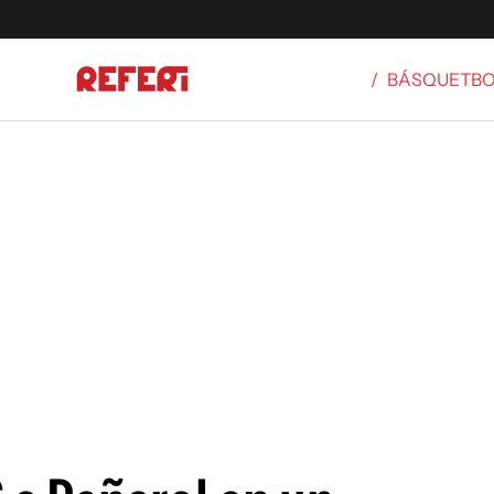
/
BÁSQUETB
Olímpicos
S
tbol
g
ortivo