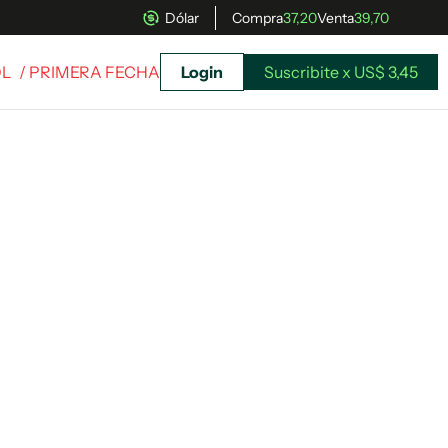
Dólar
Compra
37,20
Venta
39,70
OL
/ PRIMERA FECHA
Login
Suscribite x US$ 3,45
uscríbete ahora a El Observador y elegí hasta
donde llegar.
Suscribite x US$ 3,45