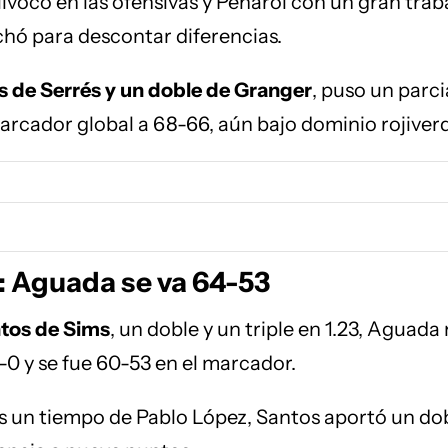
vocó en las ofensivas y Peñarol con un gran trab
hó para descontar diferencias.
es de Serrés y un doble de Granger
, puso un parci
 marcador global a 68-66, aún bajo dominio rojiver
: Aguada se va 64-53
tos de Sims
, un doble y un triple en 1.23, Aguad
-0 y se fue 60-53 en el marcador.
s un tiempo de Pablo López, Santos aportó un dob