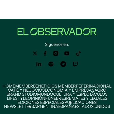
Siguenos en:
HOME
MEMBER
BENEFICIOS MEMBER
REFERÍ
NACIONAL
CAFÉ Y NEGOCIOS
ECONOMÍA Y EMPRESAS
AGRO
BRAND STUDIO
MUNDO
CULTURA Y ESPECTÁCULOS
LIFESTYLE
OPINIÓN
FÚNEBRES
REMATES Y LEGALES
EDICIONES ESPECIALES
PUBLICACIONES
NEWSLETTERS
ARGENTINA
ESPAÑA
ESTADOS UNIDOS