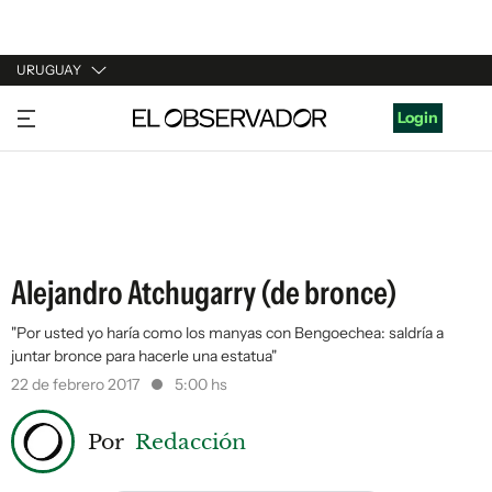
URUGUAY
URUGUAY
Login
ARGENTINA
ESPAÑA
ESTADOS UNIDOS
Alejandro Atchugarry (de bronce)
"Por usted yo haría como los manyas con Bengoechea: saldría a
juntar bronce para hacerle una estatua"
22 de febrero 2017
5:00 hs
Por
Redacción