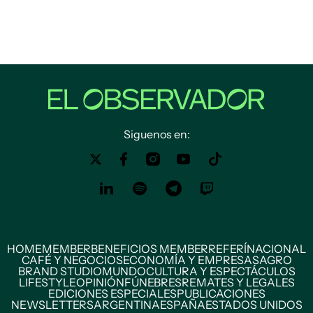
Siguenos en:
HOME
MEMBER
BENEFICIOS MEMBER
REFERÍ
NACIONAL
CAFÉ Y NEGOCIOS
ECONOMÍA Y EMPRESAS
AGRO
BRAND STUDIO
MUNDO
CULTURA Y ESPECTÁCULOS
LIFESTYLE
OPINIÓN
FÚNEBRES
REMATES Y LEGALES
EDICIONES ESPECIALES
PUBLICACIONES
NEWSLETTERS
ARGENTINA
ESPAÑA
ESTADOS UNIDOS