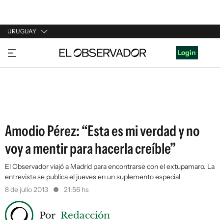
URUGUAY
URUGUAY
Login
ARGENTINA
ESPAÑA
ESTADOS UNIDOS
Amodio Pérez: “Esta es mi verdad y no
voy a mentir para hacerla creíble”
El Observador viajó a Madrid para encontrarse con el extupamaro. La
entrevista se publica el jueves en un suplemento especial
8 de julio 2013
21:56 hs
Por
Redacción