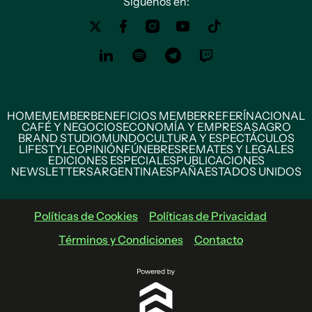
Siguenos en:
HOME
MEMBER
BENEFICIOS MEMBER
REFERÍ
NACIONAL
CAFÉ Y NEGOCIOS
ECONOMÍA Y EMPRESAS
AGRO
BRAND STUDIO
MUNDO
CULTURA Y ESPECTÁCULOS
LIFESTYLE
OPINIÓN
FÚNEBRES
REMATES Y LEGALES
EDICIONES ESPECIALES
PUBLICACIONES
NEWSLETTERS
ARGENTINA
ESPAÑA
ESTADOS UNIDOS
Políticas de Cookies
Políticas de Privacidad
Términos y Condiciones
Contacto