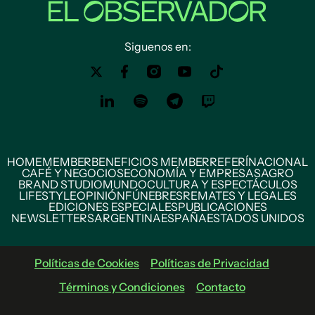
Siguenos en:
HOME
MEMBER
BENEFICIOS MEMBER
REFERÍ
NACIONAL
CAFÉ Y NEGOCIOS
ECONOMÍA Y EMPRESAS
AGRO
BRAND STUDIO
MUNDO
CULTURA Y ESPECTÁCULOS
LIFESTYLE
OPINIÓN
FÚNEBRES
REMATES Y LEGALES
EDICIONES ESPECIALES
PUBLICACIONES
NEWSLETTERS
ARGENTINA
ESPAÑA
ESTADOS UNIDOS
Políticas de Cookies
Políticas de Privacidad
Términos y Condiciones
Contacto