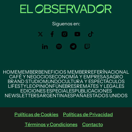
Siguenos en:
HOME
MEMBER
BENEFICIOS MEMBER
REFERÍ
NACIONAL
CAFÉ Y NEGOCIOS
ECONOMÍA Y EMPRESAS
AGRO
BRAND STUDIO
MUNDO
CULTURA Y ESPECTÁCULOS
LIFESTYLE
OPINIÓN
FÚNEBRES
REMATES Y LEGALES
EDICIONES ESPECIALES
PUBLICACIONES
NEWSLETTERS
ARGENTINA
ESPAÑA
ESTADOS UNIDOS
Políticas de Cookies
Políticas de Privacidad
Términos y Condiciones
Contacto