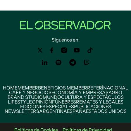
Siguenos en:
HOME
MEMBER
BENEFICIOS MEMBER
REFERÍ
NACIONAL
CAFÉ Y NEGOCIOS
ECONOMÍA Y EMPRESAS
AGRO
BRAND STUDIO
MUNDO
CULTURA Y ESPECTÁCULOS
LIFESTYLE
OPINIÓN
FÚNEBRES
REMATES Y LEGALES
EDICIONES ESPECIALES
PUBLICACIONES
NEWSLETTERS
ARGENTINA
ESPAÑA
ESTADOS UNIDOS
Políticas de Cookies
Políticas de Privacidad