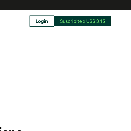
Login
Suscribite x US$ 3,45
uscríbete ahora a El Observador y elegí hasta
donde llegar.
Suscribite x US$ 3,45