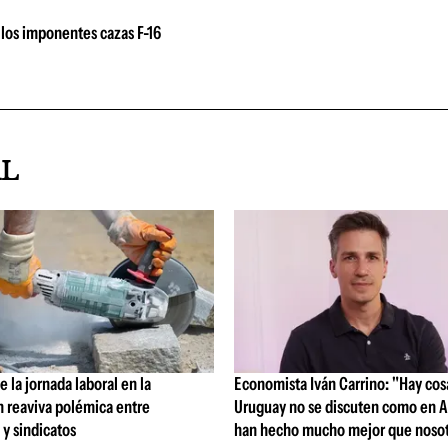
los imponentes cazas F-16
AL
 la jornada laboral en la
Economista Iván Carrino: "Hay cos
n reaviva polémica entre
Uruguay no se discuten como en A
y sindicatos
han hecho mucho mejor que nosot