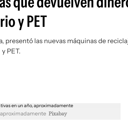
nas que devuelven diner
rio y PET
a, presentó las nuevas máquinas de recicla
s y PET.
o, aproximadamente
Pixabay