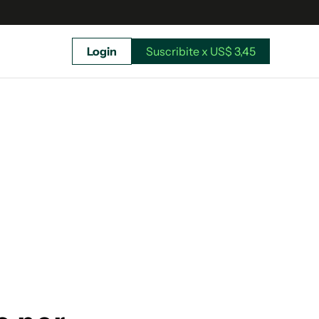
Login
Suscribite x US$ 3,45
uscríbete ahora a El Observador y elegí hasta
donde llegar.
Suscribite x US$ 3,45