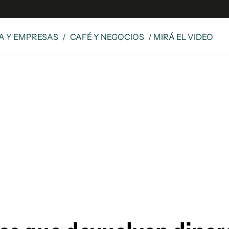
A Y EMPRESAS
/
CAFÉ Y NEGOCIOS
/ MIRÁ EL VIDEO
e
S
n
es
Siguenos en:
 y Legales
es especiales
ciones
ters
ina
 Unidos