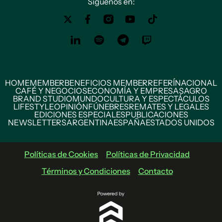
Siguenos en:
HOME
MEMBER
BENEFICIOS MEMBER
REFERÍ
NACIONAL
CAFÉ Y NEGOCIOS
ECONOMÍA Y EMPRESAS
AGRO
BRAND STUDIO
MUNDO
CULTURA Y ESPECTÁCULOS
LIFESTYLE
OPINIÓN
FÚNEBRES
REMATES Y LEGALES
EDICIONES ESPECIALES
PUBLICACIONES
NEWSLETTERS
ARGENTINA
ESPAÑA
ESTADOS UNIDOS
Políticas de Cookies
Políticas de Privacidad
Términos y Condiciones
Contacto