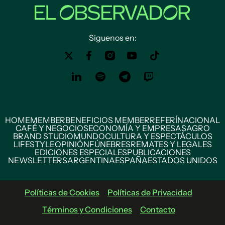
Siguenos en:
HOME
MEMBER
BENEFICIOS MEMBER
REFERÍ
NACIONAL
CAFÉ Y NEGOCIOS
ECONOMÍA Y EMPRESAS
AGRO
BRAND STUDIO
MUNDO
CULTURA Y ESPECTÁCULOS
LIFESTYLE
OPINIÓN
FÚNEBRES
REMATES Y LEGALES
EDICIONES ESPECIALES
PUBLICACIONES
NEWSLETTERS
ARGENTINA
ESPAÑA
ESTADOS UNIDOS
Políticas de Cookies
Políticas de Privacidad
Términos y Condiciones
Contacto