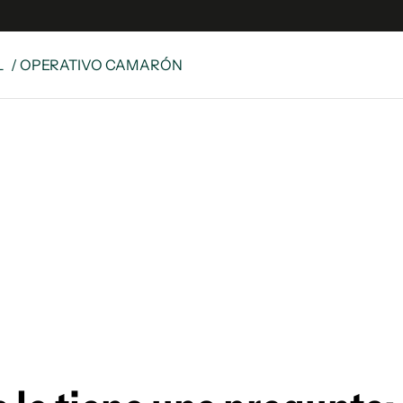
L
/ OPERATIVO CAMARÓN
e
S
n
es
Siguenos en:
 y Legales
es especiales
ciones
ters
ina
 Unidos