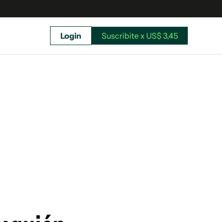
Login
Suscribite x US$ 3,45
uscríbete ahora a El Observador y elegí hasta
donde llegar.
Suscribite x US$ 3,45