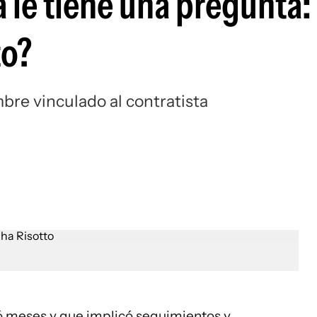
ía le tiene una pregunta
to?
bre vinculado al contratista
ó meses y que implicó seguimientos y