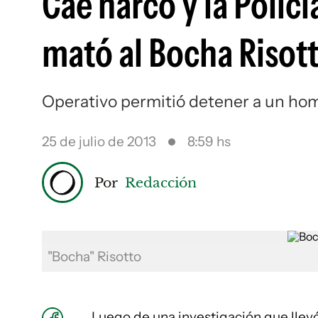
Cae narco y la Polic
mató al Bocha Risot
Operativo permitió detener a un hom
25 de julio de 2013
8:59 hs
Por
Redacción
"Bocha" Risotto
Luego de una investigación que llev