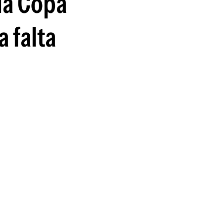
 la Copa
guenos en:
 falta