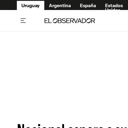
Uruguay
Argentina
España
Estados
Unidos
Home
Juegos 
Referí
Rugby
Fútbol
Básque
Mundial 2026
Tenis
Resultados Deportivos
Runnin
Fútbol internacional
Polidep
Copa Libertadores
Motor