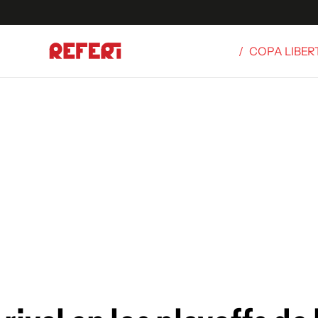
/
COPA LIBE
Olímpicos
S
tbol
g
ortivo