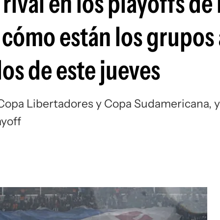
rival en los playoffs de
Si
cómo están los grupos a
dos de este jueves
e Copa Libertadores y Copa Sudamericana, y
ayoff