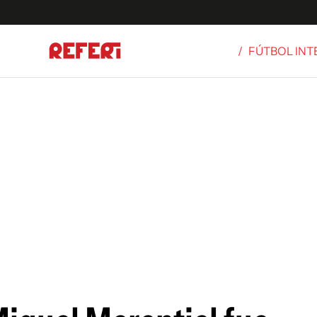
/
FÚTBOL IN
Olímpicos
S
tbol
g
ortivo