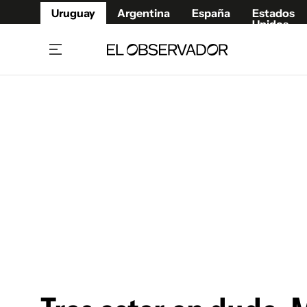
Uruguay
Argentina
España
Estados
Unidos
Home
Juegos 
Referí
Rugby
Fútbol
Básque
Mundial 2026
Tenis
Resultados Deportivos
Runnin
Fútbol internacional
Polidep
Copa Libertadores
Motor