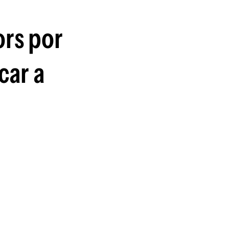
guenos en:
ors por
car a