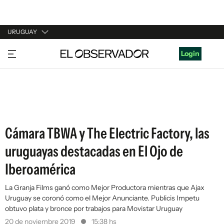
URUGUAY
URUGUAY
Login
ARGENTINA
ESPAÑA
ESTADOS UNIDOS
Cámara TBWA y The Electric Factory, las
uruguayas destacadas en El Ojo de
Iberoamérica
La Granja Films ganó como Mejor Productora mientras que Ajax
Uruguay se coronó como el Mejor Anunciante. Publicis Impetu
obtuvo plata y bronce por trabajos para Movistar Uruguay
20 de noviembre 2019
15:38 hs