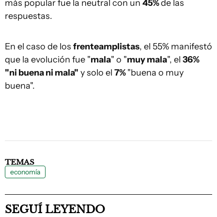
más popular fue la neutral con un
45%
de las
respuestas.
En el caso de los
frenteamplistas
, el 55% manifestó
que la evolución fue "
mala
" o "
muy mala
", el
36%
"ni buena ni mala"
y solo el
7%
"buena o muy
buena".
TEMAS
economía
SEGUÍ LEYENDO