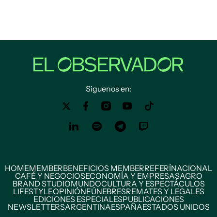
Siguenos en:
HOME
MEMBER
BENEFICIOS MEMBER
REFERÍ
NACIONAL
CAFÉ Y NEGOCIOS
ECONOMÍA Y EMPRESAS
AGRO
BRAND STUDIO
MUNDO
CULTURA Y ESPECTÁCULOS
LIFESTYLE
OPINIÓN
FÚNEBRES
REMATES Y LEGALES
EDICIONES ESPECIALES
PUBLICACIONES
NEWSLETTERS
ARGENTINA
ESPAÑA
ESTADOS UNIDOS