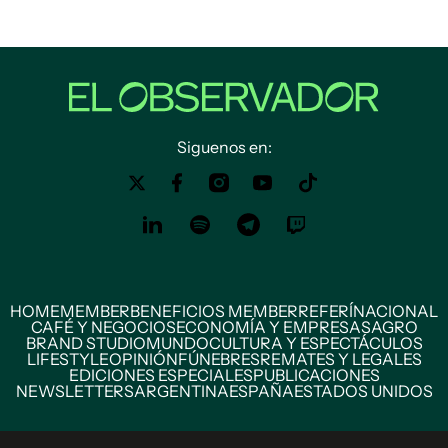
Siguenos en:
HOME
MEMBER
BENEFICIOS MEMBER
REFERÍ
NACIONAL
CAFÉ Y NEGOCIOS
ECONOMÍA Y EMPRESAS
AGRO
BRAND STUDIO
MUNDO
CULTURA Y ESPECTÁCULOS
LIFESTYLE
OPINIÓN
FÚNEBRES
REMATES Y LEGALES
EDICIONES ESPECIALES
PUBLICACIONES
NEWSLETTERS
ARGENTINA
ESPAÑA
ESTADOS UNIDOS