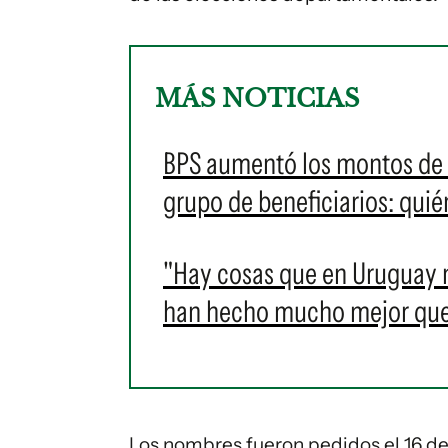
MÁS NOTICIAS
BPS aumentó los montos de u
grupo de beneficiarios: qui
"Hay cosas que en Uruguay n
han hecho mucho mejor que
Los nombres fueron pedidos el 16 de 