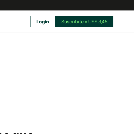
Login
Suscribite x US$ 3,45
uscríbete ahora a El Observador y elegí hasta
donde llegar.
Suscribite x US$ 3,45