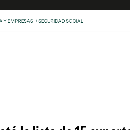
A Y EMPRESAS
/ SEGURIDAD SOCIAL
e
S
n
es
Siguenos en:
 y Legales
es especiales
ciones
ters
ina
 Unidos