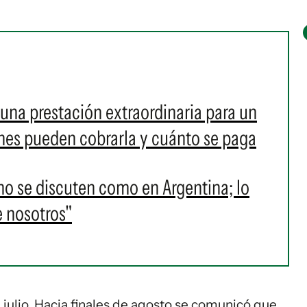
na prestación extraordinaria para un
énes pueden cobrarla y cuánto se paga
o se discuten como en Argentina; lo
 nosotros"
julio. Hacia finales de agosto se comunicó que