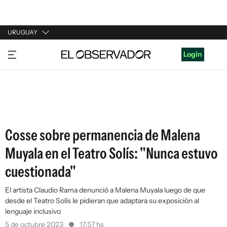
URUGUAY
URUGUAY
Login
ARGENTINA
ESPAÑA
ESTADOS UNIDOS
Cosse sobre permanencia de Malena
Muyala en el Teatro Solís: "Nunca estuvo
cuestionada"
El artista Claudio Rama denunció a Malena Muyala luego de que
desde el Teatro Solís le pidieran que adaptara su exposición al
lenguaje inclusivo
5 de octubre 2023
17:57 hs