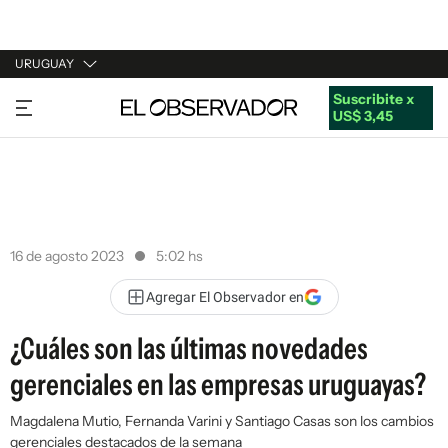
URUGUAY
Suscribite x
URUGUAY
US$ 3,45
ARGENTINA
ESPAÑA
ESTADOS UNIDOS
16 de agosto 2023
5:02 hs
Agregar El Observador en
¿Cuáles son las últimas novedades
gerenciales en las empresas uruguayas?
Magdalena Mutio, Fernanda Varini y Santiago Casas son los cambios
gerenciales destacados de la semana