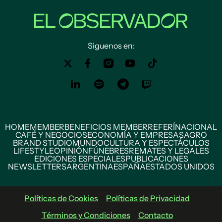
Siguenos en:
HOME
MEMBER
BENEFICIOS MEMBER
REFERÍ
NACIONAL
CAFÉ Y NEGOCIOS
ECONOMÍA Y EMPRESAS
AGRO
BRAND STUDIO
MUNDO
CULTURA Y ESPECTÁCULOS
LIFESTYLE
OPINIÓN
FÚNEBRES
REMATES Y LEGALES
EDICIONES ESPECIALES
PUBLICACIONES
NEWSLETTERS
ARGENTINA
ESPAÑA
ESTADOS UNIDOS
Políticas de Cookies
Políticas de Privacidad
Términos y Condiciones
Contacto