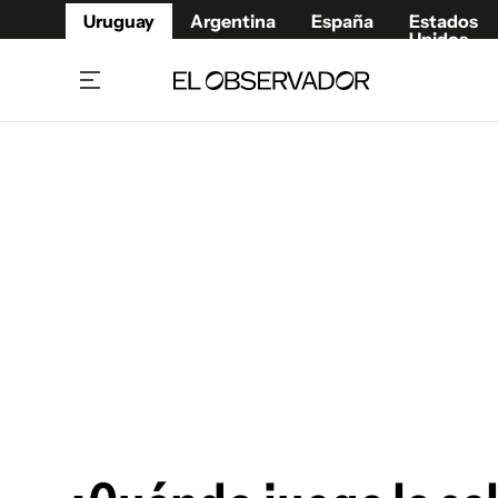
Uruguay
Argentina
España
Estados
Unidos
Home
Juegos 
Referí
Rugby
Fútbol
Básque
Mundial 2026
Tenis
Resultados Deportivos
Runnin
Fútbol internacional
Polidep
Copa Libertadores
Motor