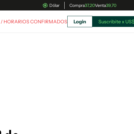
Dólar
Compra
37,20
Venta
39,70
/ HORARIOS CONFIRMADOS
Login
Suscribite x US$
uscríbete ahora a El Observador y elegí hasta
donde llegar.
Suscribite x US$ 3,45