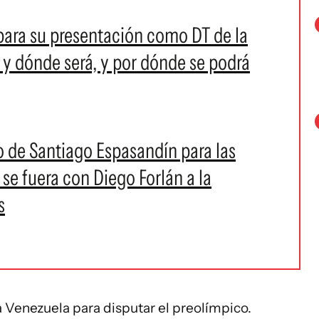
 para su presentación como DT de la
y dónde será, y por dónde se podrá
to de Santiago Espasandín para las
 se fuera con Diego Forlán a la
s
a Venezuela para disputar el preolímpico.