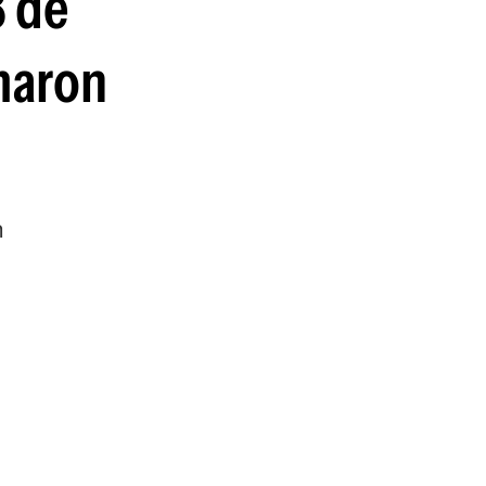
3 de
guenos en:
rmaron
n