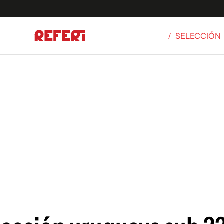
/
SELECCIÓN
Olímpicos
S
tbol
g
ortivo