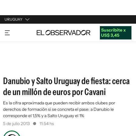
URUGUAY
Suscribite x
URUGUAY
US$ 3,45
ARGENTINA
ESPAÑA
ESTADOS UNIDOS
Danubio y Salto Uruguay de fiesta: cerca
de un millón de euros por Cavani
Es la cifra aproximada que pueden recibir ambos clubes por
derechos de formación si se concreta el pase: a Danubio le
corresponde el 1,5% y a Salto Uruguay el 1%
5 de julio 2013
11:54 hs