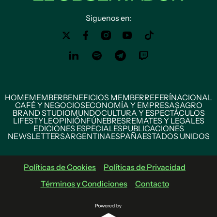
Siguenos en:
HOME
MEMBER
BENEFICIOS MEMBER
REFERÍ
NACIONAL
CAFÉ Y NEGOCIOS
ECONOMÍA Y EMPRESAS
AGRO
BRAND STUDIO
MUNDO
CULTURA Y ESPECTÁCULOS
LIFESTYLE
OPINIÓN
FÚNEBRES
REMATES Y LEGALES
EDICIONES ESPECIALES
PUBLICACIONES
NEWSLETTERS
ARGENTINA
ESPAÑA
ESTADOS UNIDOS
Políticas de Cookies
Políticas de Privacidad
Términos y Condiciones
Contacto