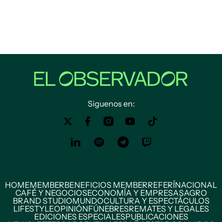
Siguenos en:
HOME
MEMBER
BENEFICIOS MEMBER
REFERÍ
NACIONAL
CAFÉ Y NEGOCIOS
ECONOMÍA Y EMPRESAS
AGRO
BRAND STUDIO
MUNDO
CULTURA Y ESPECTÁCULOS
LIFESTYLE
OPINIÓN
FÚNEBRES
REMATES Y LEGALES
EDICIONES ESPECIALES
PUBLICACIONES