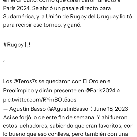
París 2024. Se abrió un pasaje directo para
Sudamérica, y la Unión de Rugby del Uruguay licitó
para recibir ese torneo, y ganó.
#Rugby
| ¡́!
Los
@Teros7s
se quedaron con El Oro en el
Preolímpico y dirán presente en
@Paris2024
⭐️
pic.twitter.com/RYmBOt5aos
— Agustín Basso (@AgustinBasso_)
June 18, 2023
Así se forjó lo de este fin de semana. Y ahí fueron
estos luchadores, sabiendo que eran favoritos, con
lo bueno que eso conlleva, pero también con una