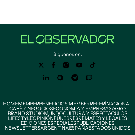
Siguenos en:
HOME
MEMBER
BENEFICIOS MEMBER
REFERÍ
NACIONAL
CAFÉ Y NEGOCIOS
ECONOMÍA Y EMPRESAS
AGRO
BRAND STUDIO
MUNDO
CULTURA Y ESPECTÁCULOS
LIFESTYLE
OPINIÓN
FÚNEBRES
REMATES Y LEGALES
EDICIONES ESPECIALES
PUBLICACIONES
NEWSLETTERS
ARGENTINA
ESPAÑA
ESTADOS UNIDOS