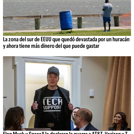
La zona del sur de EEUU que quedó devastada por un huracán
y ahora tiene más dinero del que puede gastar
Elon Musk y SpaceX le declaran la guerra a AT&T, Verizon y T-