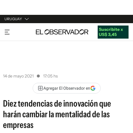
URUGUAY
Suscribite x
URUGUAY
US$ 3,45
ARGENTINA
ESPAÑA
ESTADOS UNIDOS
14 de mayo 2021
17:05 hs
Agregar El Observador en
Diez tendencias de innovación que
harán cambiar la mentalidad de las
empresas