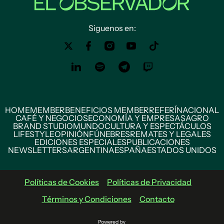
Siguenos en:
HOME
MEMBER
BENEFICIOS MEMBER
REFERÍ
NACIONAL
CAFÉ Y NEGOCIOS
ECONOMÍA Y EMPRESAS
AGRO
BRAND STUDIO
MUNDO
CULTURA Y ESPECTÁCULOS
LIFESTYLE
OPINIÓN
FÚNEBRES
REMATES Y LEGALES
EDICIONES ESPECIALES
PUBLICACIONES
NEWSLETTERS
ARGENTINA
ESPAÑA
ESTADOS UNIDOS
Políticas de Cookies
Políticas de Privacidad
Términos y Condiciones
Contacto