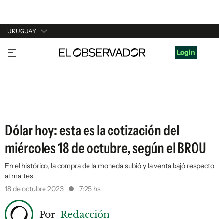
URUGUAY
URUGUAY
Login
ARGENTINA
ESPAÑA
ESTADOS UNIDOS
Dólar hoy: esta es la cotización del
miércoles 18 de octubre, según el BROU
En el histórico, la compra de la moneda subió y la venta bajó respecto
al martes
18 de octubre 2023
7:25 hs
Por
Redacción