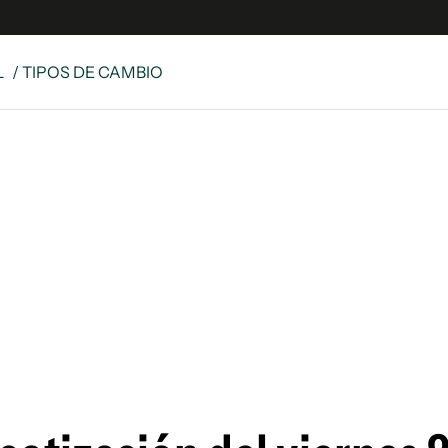
L
/ TIPOS DE CAMBIO
e
S
n
es
Siguenos en:
 y Legales
es especiales
ciones
ters
ina
 Unidos