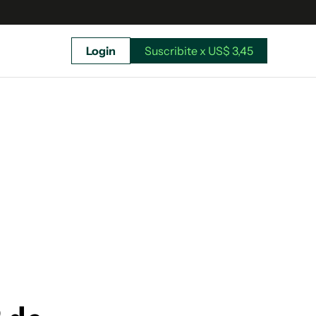
Login
Suscribite x US$ 3,45
uscríbete ahora a El Observador y elegí hasta
donde llegar.
Suscribite x US$ 3,45