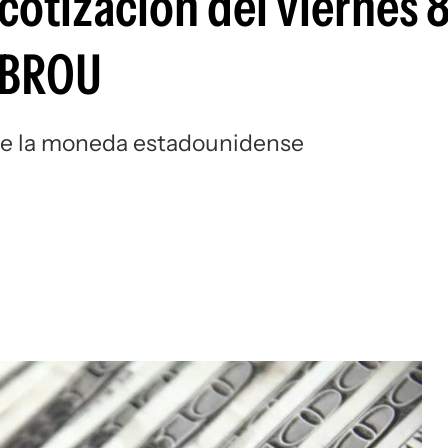
 cotización del viernes 
 BROU
a de la moneda estadounidense