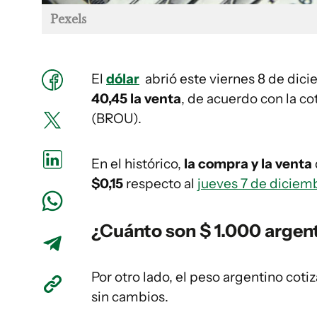
Pexels
El
dólar
abrió este viernes 8 de dic
40,45 la venta
, de acuerdo con la co
(BROU).
En el histórico,
la compra y la venta
$0,15
respecto al
jueves 7 de diciem
¿Cuánto son $ 1.000 argen
Por otro lado, el peso argentino coti
sin cambios.