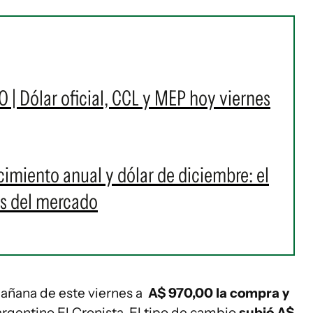
O | Dólar oficial, CCL y MEP hoy viernes
ecimiento anual y dólar de diciembre: el
es del mercado
 mañana de este viernes a
A$ 970,00 la compra y
 argentino El Cronista. El tipo de cambio
subió A$