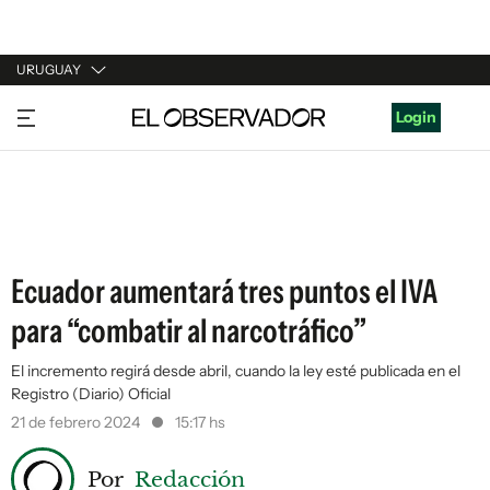
URUGUAY
URUGUAY
Login
ARGENTINA
ESPAÑA
ESTADOS UNIDOS
Ecuador aumentará tres puntos el IVA
para “combatir al narcotráfico”
El incremento regirá desde abril, cuando la ley esté publicada en el
Registro (Diario) Oficial
21 de febrero 2024
15:17 hs
Por
Redacción