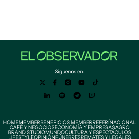
Siguenos en:
HOME
MEMBER
BENEFICIOS MEMBER
REFERÍ
NACIONAL
CAFÉ Y NEGOCIOS
ECONOMÍA Y EMPRESAS
AGRO
BRAND STUDIO
MUNDO
CULTURA Y ESPECTÁCULOS
LIFESTYLE
OPINIÓN
FÚNEBRES
REMATES Y LEGALES