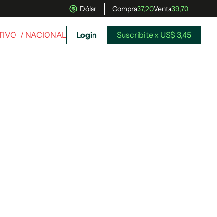
Dólar
Compra
37,20
Venta
39,70
TIVO
/ NACIONAL
Login
Suscribite x US$ 3,45
uscríbete ahora a El Observador y elegí hasta
donde llegar.
Suscribite x US$ 3,45