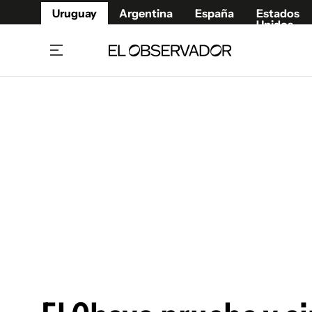
Uruguay
Argentina
España
Estados
Unidos
Home
Juegos 
Referí
Rugby
Fútbol
Básque
Mundial 2026
Tenis
Resultados Deportivos
Runnin
Fútbol internacional
Polidep
Copa Libertadores
Motor