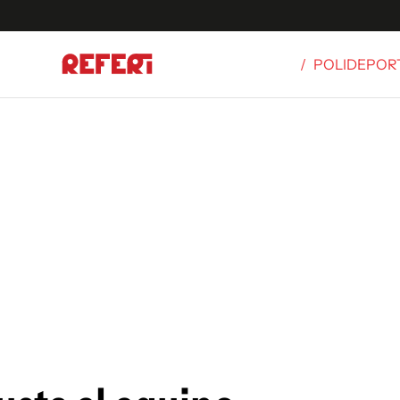
/
POLIDEPOR
Olímpicos
S
tbol
g
ortivo