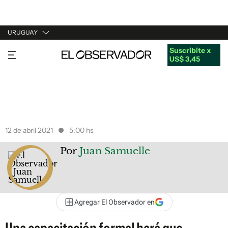
URUGUAY
Suscribite x
URUGUAY
US$ 3,45
ARGENTINA
ESPAÑA
ESTADOS UNIDOS
12 de abril 2021
5:00 hs
Por
Juan Samuelle
Agregar El Observador en