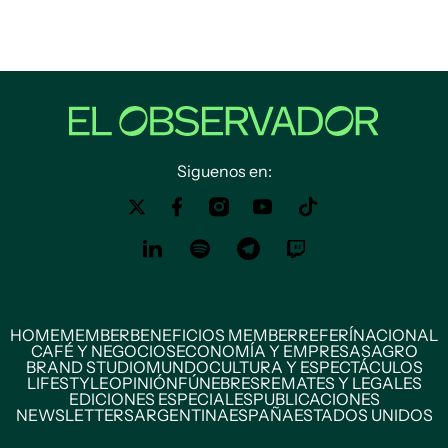
Siguenos en:
HOME
MEMBER
BENEFICIOS MEMBER
REFERÍ
NACIONAL
CAFÉ Y NEGOCIOS
ECONOMÍA Y EMPRESAS
AGRO
BRAND STUDIO
MUNDO
CULTURA Y ESPECTÁCULOS
LIFESTYLE
OPINIÓN
FÚNEBRES
REMATES Y LEGALES
EDICIONES ESPECIALES
PUBLICACIONES
NEWSLETTERS
ARGENTINA
ESPAÑA
ESTADOS UNIDOS