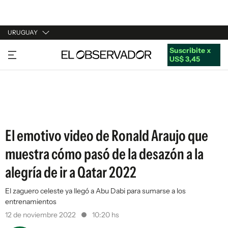
URUGUAY
Suscribite x
URUGUAY
US$ 3,45
ARGENTINA
ESPAÑA
ESTADOS UNIDOS
El emotivo video de Ronald Araujo que
muestra cómo pasó de la desazón a la
alegría de ir a Qatar 2022
El zaguero celeste ya llegó a Abu Dabi para sumarse a los
entrenamientos
12 de noviembre 2022
10:20 hs