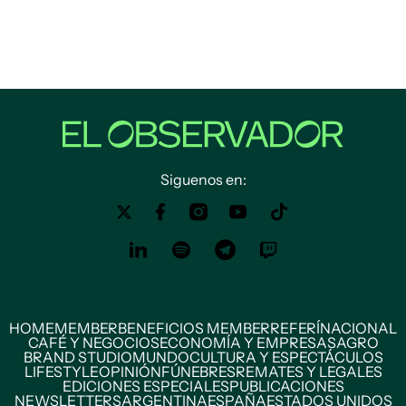
Siguenos en:
HOME
MEMBER
BENEFICIOS MEMBER
REFERÍ
NACIONAL
CAFÉ Y NEGOCIOS
ECONOMÍA Y EMPRESAS
AGRO
BRAND STUDIO
MUNDO
CULTURA Y ESPECTÁCULOS
LIFESTYLE
OPINIÓN
FÚNEBRES
REMATES Y LEGALES
EDICIONES ESPECIALES
PUBLICACIONES
NEWSLETTERS
ARGENTINA
ESPAÑA
ESTADOS UNIDOS