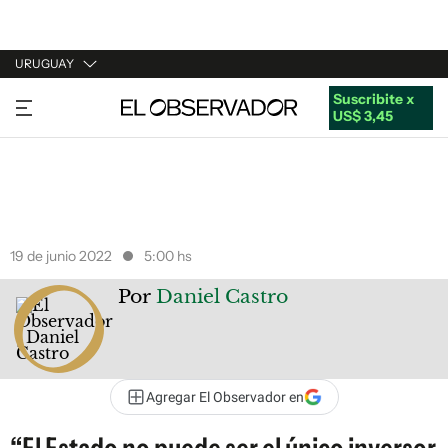
URUGUAY
Suscribite x
URUGUAY
US$ 3,45
ARGENTINA
ESPAÑA
ESTADOS UNIDOS
19 de junio 2022
5:00 hs
Por
Daniel Castro
Agregar El Observador en