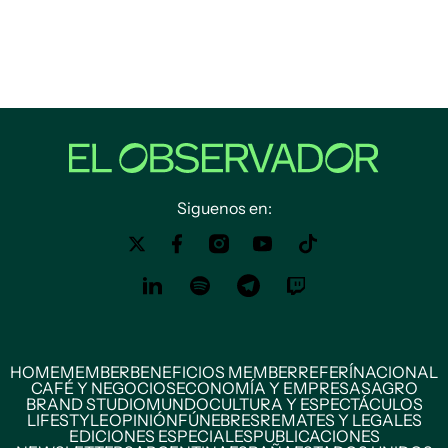
Siguenos en:
HOME
MEMBER
BENEFICIOS MEMBER
REFERÍ
NACIONAL
CAFÉ Y NEGOCIOS
ECONOMÍA Y EMPRESAS
AGRO
BRAND STUDIO
MUNDO
CULTURA Y ESPECTÁCULOS
LIFESTYLE
OPINIÓN
FÚNEBRES
REMATES Y LEGALES
EDICIONES ESPECIALES
PUBLICACIONES