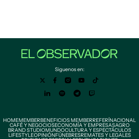
Siguenos en:
HOME
MEMBER
BENEFICIOS MEMBER
REFERÍ
NACIONAL
CAFÉ Y NEGOCIOS
ECONOMÍA Y EMPRESAS
AGRO
BRAND STUDIO
MUNDO
CULTURA Y ESPECTÁCULOS
LIFESTYLE
OPINIÓN
FÚNEBRES
REMATES Y LEGALES