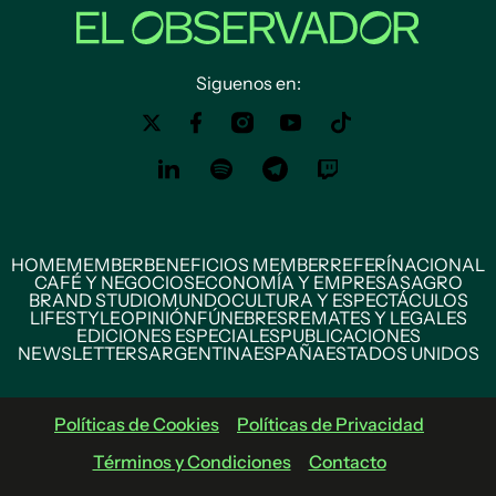
Siguenos en:
HOME
MEMBER
BENEFICIOS MEMBER
REFERÍ
NACIONAL
CAFÉ Y NEGOCIOS
ECONOMÍA Y EMPRESAS
AGRO
BRAND STUDIO
MUNDO
CULTURA Y ESPECTÁCULOS
LIFESTYLE
OPINIÓN
FÚNEBRES
REMATES Y LEGALES
EDICIONES ESPECIALES
PUBLICACIONES
NEWSLETTERS
ARGENTINA
ESPAÑA
ESTADOS UNIDOS
Políticas de Cookies
Políticas de Privacidad
Términos y Condiciones
Contacto