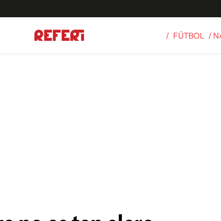
/
FÚTBOL
/ 
Olímpicos
S
tbol
g
ortivo