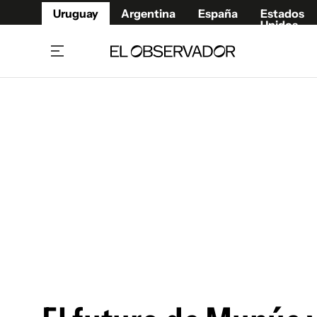
Uruguay
Argentina
España
Estados
Unidos
Home
Juegos 
Referí
Rugby
Fútbol
Básque
Mundial 2026
Tenis
Resultados Deportivos
Runnin
Fútbol internacional
Polidep
Copa Libertadores
Motor