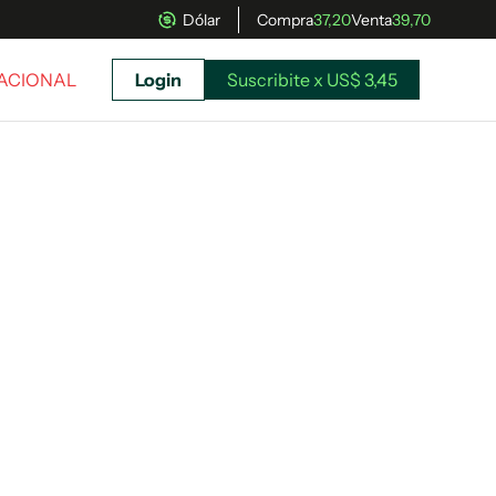
Dólar
Compra
37,20
Venta
39,70
NACIONAL
Login
Suscribite x US$ 3,45
uscríbete ahora a El Observador y elegí hasta
donde llegar.
Suscribite x US$ 3,45