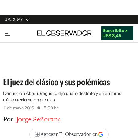
URUGUAY
Suscribite x
URUGUAY
US$ 3,45
ARGENTINA
ESPAÑA
ESTADOS UNIDOS
El juez del clásico y sus polémicas
Denunció a Abreu, Regueiro dijo que lo destrató y en el último
clásico reclamaron penales
11 de mayo 2016
5:00 hs
Por
Jorge Señorans
Agregar El Observador en