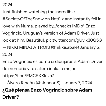
2024
Just finished watching the incredible
#SocietyOfTheSnow
on Netflix and instantly fell in
love with Numa, played by...*checks IMDb* Enzo
Vogrincic. Uruguay's version of Adam Driver. Just
look at him. Beautiful.
pic.twitter.com/gUvik30G5G
— NIKKI MINAJ A TROIS (@nikkisabale)
January 5,
2024
Enzo Vogrincic es como si dibujaras a Adam Driver
de memoria y te saliera incluso mejor
https://t.co/FMCFXXkUh7
— Álvaro Rincón (@alrinconS)
January 7, 2024
¿Qué piensa Enzo Vogrincic sobre Adam
Driver?