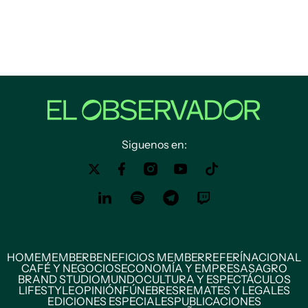
Siguenos en:
HOME
MEMBER
BENEFICIOS MEMBER
REFERÍ
NACIONAL
CAFÉ Y NEGOCIOS
ECONOMÍA Y EMPRESAS
AGRO
BRAND STUDIO
MUNDO
CULTURA Y ESPECTÁCULOS
LIFESTYLE
OPINIÓN
FÚNEBRES
REMATES Y LEGALES
EDICIONES ESPECIALES
PUBLICACIONES