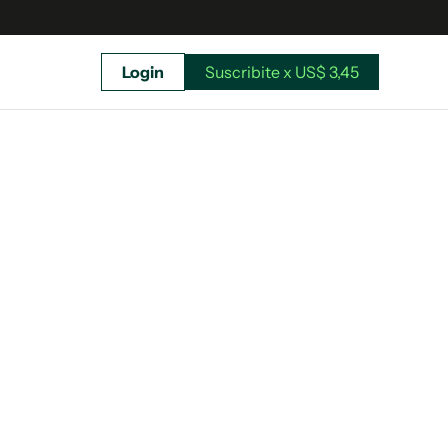
Login
Suscribite x US$ 3,45
uscríbete ahora a El Observador y elegí hasta
donde llegar.
Suscribite x US$ 3,45