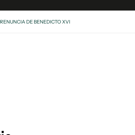
 RENUNCIA DE BENEDICTO XVI
e
S
n
es
Siguenos en:
 y Legales
es especiales
ciones
ters
ina
 Unidos