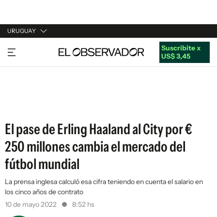
URUGUAY
Suscribite x
URUGUAY
US$ 3,45
ARGENTINA
ESPAÑA
ESTADOS UNIDOS
El pase de Erling Haaland al City por €
250 millones cambia el mercado del
fútbol mundial
La prensa inglesa calculó esa cifra teniendo en cuenta el salario en
los cinco años de contrato
10 de mayo 2022
8:52 hs