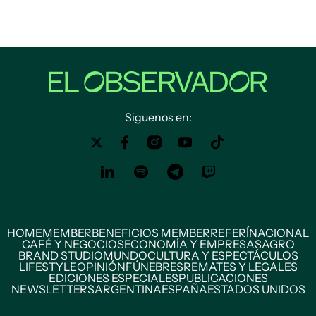
Siguenos en:
HOME
MEMBER
BENEFICIOS MEMBER
REFERÍ
NACIONAL
CAFÉ Y NEGOCIOS
ECONOMÍA Y EMPRESAS
AGRO
BRAND STUDIO
MUNDO
CULTURA Y ESPECTÁCULOS
LIFESTYLE
OPINIÓN
FÚNEBRES
REMATES Y LEGALES
EDICIONES ESPECIALES
PUBLICACIONES
NEWSLETTERS
ARGENTINA
ESPAÑA
ESTADOS UNIDOS