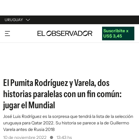
URUGUAY
Suscribite x
URUGUAY
US$ 3,45
ARGENTINA
ESPAÑA
ESTADOS UNIDOS
El Pumita Rodríguez y Varela, dos
historias paralelas con un fin común:
jugar el Mundial
José Luis Rodríguez es la sorpresa que tendrá la lista de la selección
uruguaya para Qatar 2022. Su historia se parece a la de Guillermo
Varela antes de Rusia 2018
10 de noviembre 2022
13:43 hs