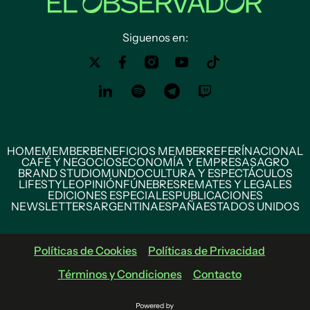
Siguenos en:
HOME
MEMBER
BENEFICIOS MEMBER
REFERÍ
NACIONAL
CAFÉ Y NEGOCIOS
ECONOMÍA Y EMPRESAS
AGRO
BRAND STUDIO
MUNDO
CULTURA Y ESPECTÁCULOS
LIFESTYLE
OPINIÓN
FÚNEBRES
REMATES Y LEGALES
EDICIONES ESPECIALES
PUBLICACIONES
NEWSLETTERS
ARGENTINA
ESPAÑA
ESTADOS UNIDOS
Políticas de Cookies
Políticas de Privacidad
Términos y Condiciones
Contacto