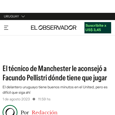
URUGUAY
Suscribite x
URUGUAY
US$ 3,45
ARGENTINA
ESPAÑA
ESTADOS UNIDOS
El técnico de Manchester le aconsejó a
Facundo Pellistri dónde tiene que jugar
El delantero uruguayo tiene buenos minutos en el United, pero es
difícil que siga ahí
1 de agosto 2023
11:59 hs
Por
Redacción