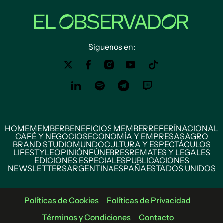
Siguenos en:
HOME
MEMBER
BENEFICIOS MEMBER
REFERÍ
NACIONAL
CAFÉ Y NEGOCIOS
ECONOMÍA Y EMPRESAS
AGRO
BRAND STUDIO
MUNDO
CULTURA Y ESPECTÁCULOS
LIFESTYLE
OPINIÓN
FÚNEBRES
REMATES Y LEGALES
EDICIONES ESPECIALES
PUBLICACIONES
NEWSLETTERS
ARGENTINA
ESPAÑA
ESTADOS UNIDOS
Políticas de Cookies
Políticas de Privacidad
Términos y Condiciones
Contacto