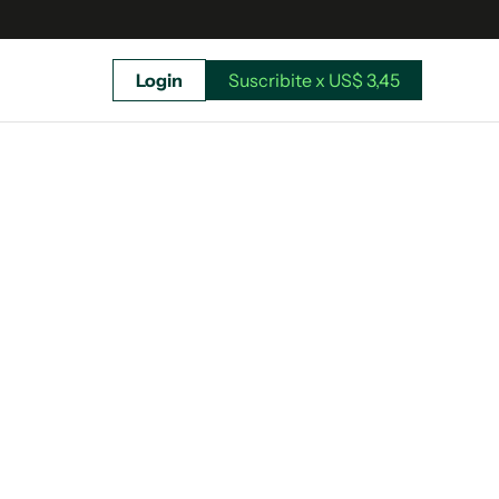
Login
Suscribite x US$ 3,45
uscríbete ahora a El Observador y elegí hasta
donde llegar.
Suscribite x US$ 3,45