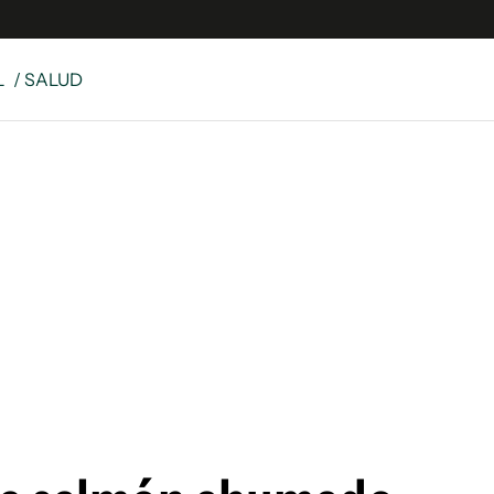
L
/ SALUD
e
S
n
es
Siguenos en:
 y Legales
es especiales
ciones
ters
ina
 Unidos