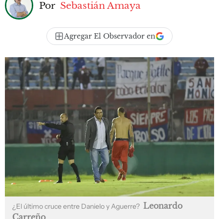
Por
Sebastián Amaya
Agregar El Observador en
Leonardo
¿El último cruce entre Danielo y Aguerre?
Carreño